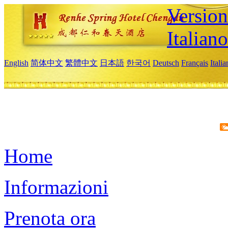
Version
Italiano
English
简体中文
繁體中文
日本語
한국어
Deutsch
Français
Itali
Home
Informazioni
Prenota ora