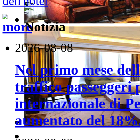
Notizia
2026-08-08
Nel primo mese della
traffico passeggeri 
internazionale di P
aumentato del 18%