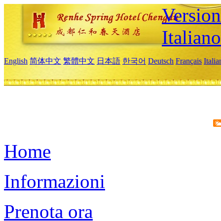
Version
Italiano
English
简体中文
繁體中文
日本語
한국어
Deutsch
Français
Itali
Home
Informazioni
Prenota ora