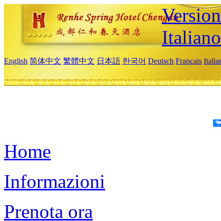
Version
Italiano
English
简体中文
繁體中文
日本語
한국어
Deutsch
Français
Itali
Home
Informazioni
Prenota ora