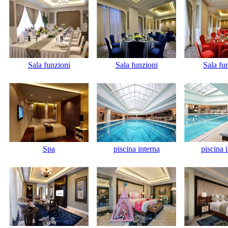
Sala funzioni
Sala funzioni
Sala fu
Spa
piscina interna
piscina 