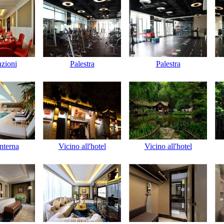
nzioni
Palestra
Palestra
interna
Vicino all'hotel
Vicino all'hotel