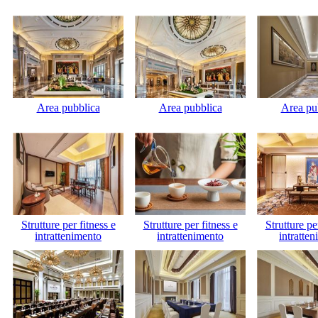
Area pubblica
Area pubblica
Area pu
Strutture per fitness e
Strutture per fitness e
Strutture pe
intrattenimento
intrattenimento
intratte