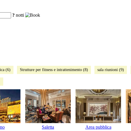
?
notti
ica (6)
Strutture per fitness e intrattenimento (8)
sala riunioni (9)
)
rno
Saletta
Area pubblica