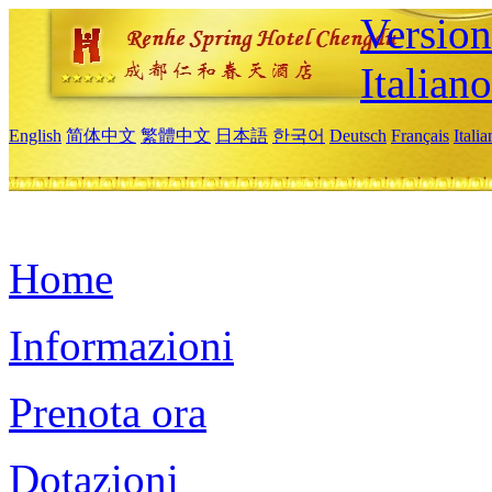
Version
Italiano
English
简体中文
繁體中文
日本語
한국어
Deutsch
Français
Itali
Home
Informazioni
Prenota ora
Dotazioni