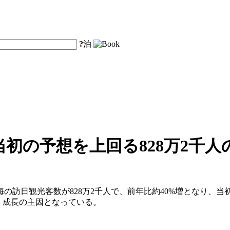
?
泊
当初の予想を上回る828万2千
の上海の訪日観光客数が828万2千人で、前年比約40%増となり、
り、成長の主因となっている。