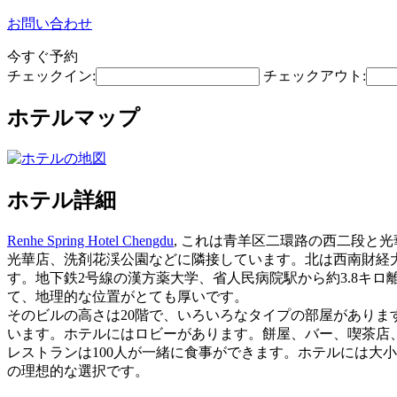
お問い合わせ
今すぐ予約
チェックイン:
チェックアウト:
ホテルマップ
ホテル詳細
Renhe Spring Hotel Chengdu
, これは青羊区二環路の西二段と
光華店、洗剤花渓公園などに隣接しています。北は西南財経大
す。地下鉄2号線の漢方薬大学、省人民病院駅から約3.8キ
て、地理的な位置がとても厚いです。
そのビルの高さは20階で、いろいろなタイプの部屋があり
います。ホテルにはロビーがあります。餅屋、バー、喫茶店、
レストランは100人が一緒に食事ができます。ホテルには大
の理想的な選択です。