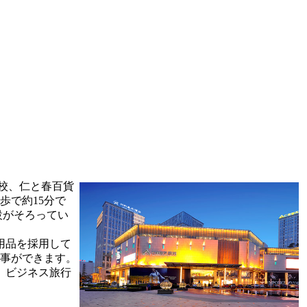
校、仁と春百貨
歩で約15分で
設がそろってい
用品を採用して
食事ができます。
、ビジネス旅行