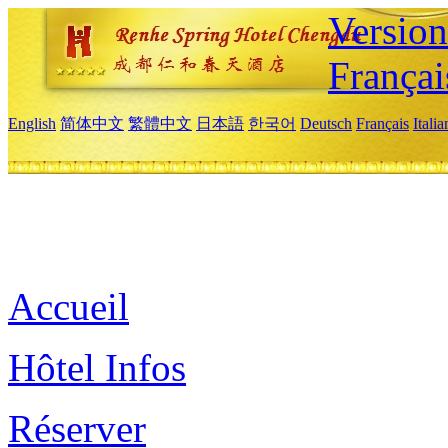
Versio
Françai
English
简体中文
繁體中文
日本語
한국어
Deutsch
Français
Itali
Accueil
Hôtel Infos
Réserver