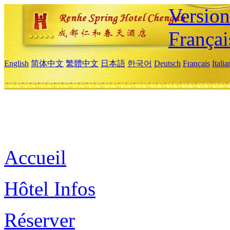
Versio
Françai
English
简体中文
繁體中文
日本語
한국어
Deutsch
Français
Itali
Accueil
Hôtel Infos
Réserver