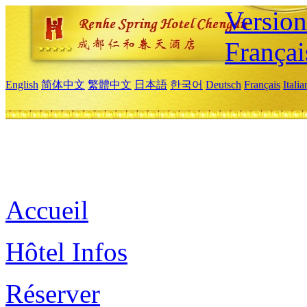
Versio
Françai
English
简体中文
繁體中文
日本語
한국어
Deutsch
Français
Itali
Accueil
Hôtel Infos
Réserver