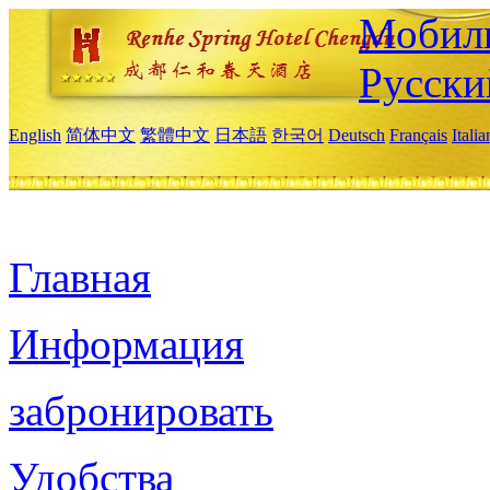
Мобиль
Русски
English
简体中文
繁體中文
日本語
한국어
Deutsch
Français
Itali
Главная
Информация
забронировать
Удобства