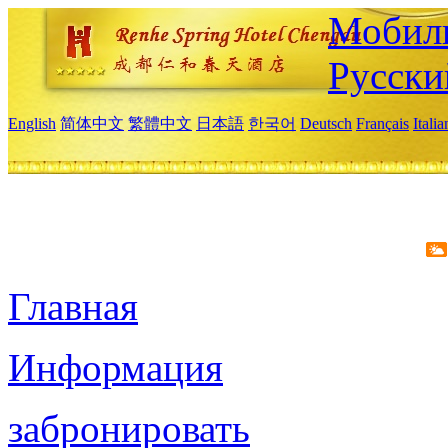
Мобиль
Русски
English
简体中文
繁體中文
日本語
한국어
Deutsch
Français
Itali
Главная
Информация
забронировать