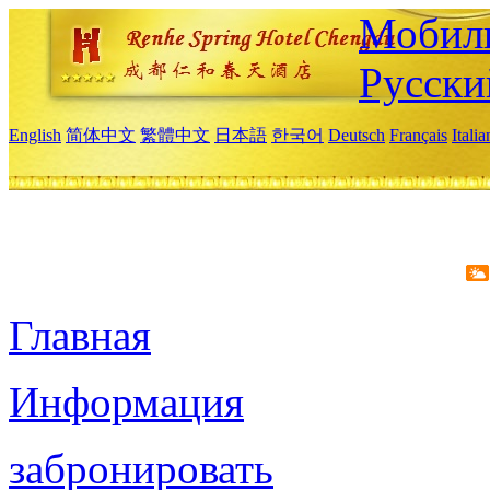
Мобиль
Русски
English
简体中文
繁體中文
日本語
한국어
Deutsch
Français
Itali
Главная
Информация
забронировать