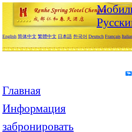
Мобиль
Русски
English
简体中文
繁體中文
日本語
한국어
Deutsch
Français
Itali
Главная
Информация
забронировать