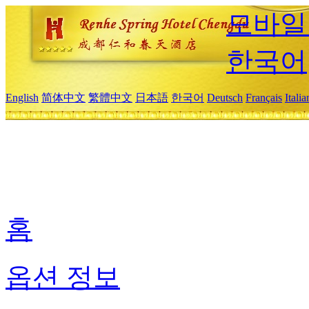
모바일
한국어
English
简体中文
繁體中文
日本語
한국어
Deutsch
Français
Itali
홈
옵션 정보