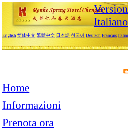
Version
Italiano
English
简体中文
繁體中文
日本語
한국어
Deutsch
Français
Itali
Home
Informazioni
Prenota ora