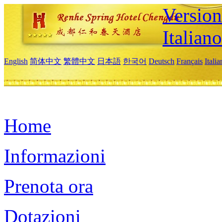
Version
Italiano
English
简体中文
繁體中文
日本語
한국어
Deutsch
Français
Itali
Home
Informazioni
Prenota ora
Dotazioni