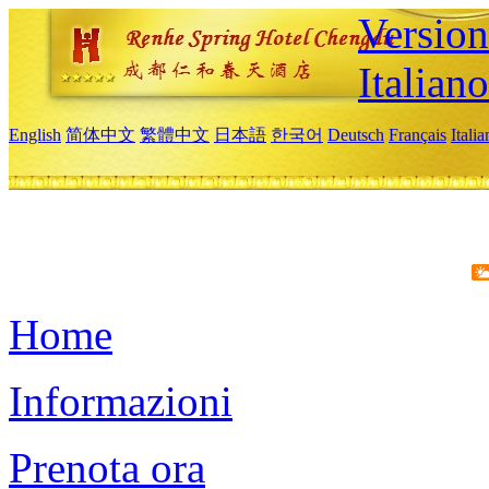
Version
Italiano
English
简体中文
繁體中文
日本語
한국어
Deutsch
Français
Itali
Home
Informazioni
Prenota ora