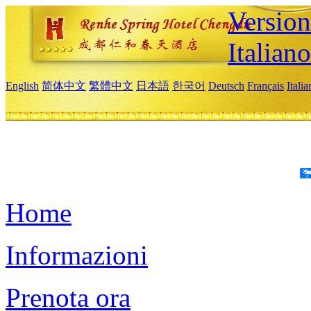
Version
Italiano
English
简体中文
繁體中文
日本語
한국어
Deutsch
Français
Itali
Home
Informazioni
Prenota ora