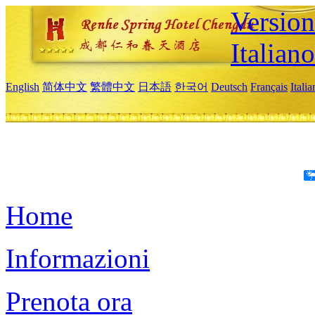
Version
Italiano
English
简体中文
繁體中文
日本語
한국어
Deutsch
Français
Itali
Home
Informazioni
Prenota ora