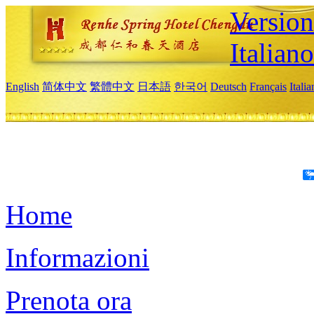
Version
Italiano
English
简体中文
繁體中文
日本語
한국어
Deutsch
Français
Itali
Home
Informazioni
Prenota ora