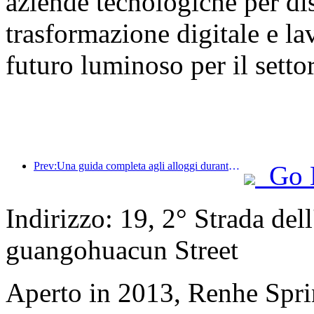
aziende tecnologiche per dis
trasformazione digitale e la
futuro luminoso per il setto
Prev:Una guida completa agli alloggi durante la stagione turistica invernale a Pechino Il nuovo cortile del Jingneng Hotel innesca una nuova mania del turismo
Go 
Indirizzo: 19, 2° Strada del
guangohuacun Street
Aperto in 2013, Renhe Spr