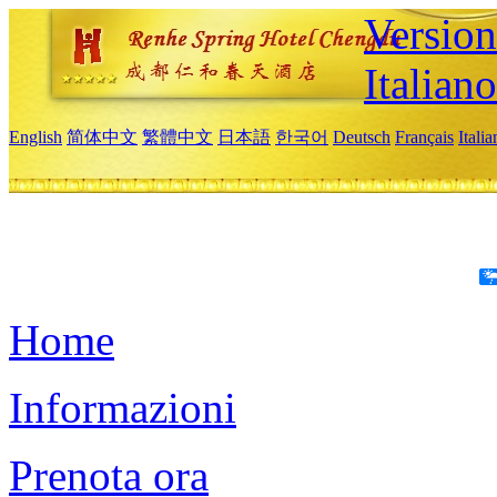
Version
Italiano
English
简体中文
繁體中文
日本語
한국어
Deutsch
Français
Itali
Home
Informazioni
Prenota ora