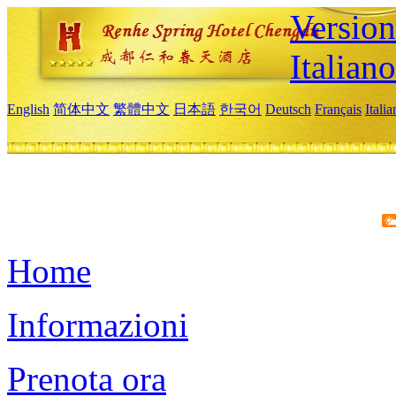
Version
Italiano
English
简体中文
繁體中文
日本語
한국어
Deutsch
Français
Itali
Home
Informazioni
Prenota ora