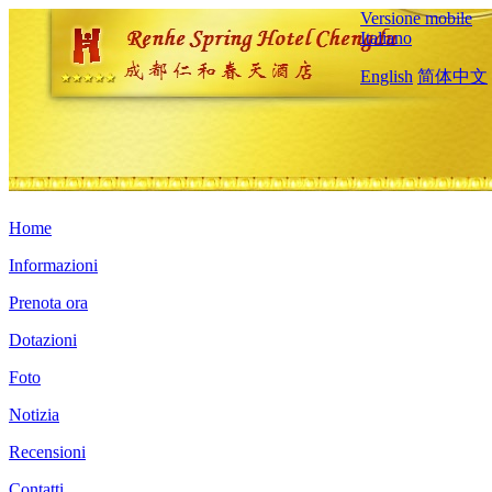
Versione mobile
Italiano
English
简体中文
Home
Informazioni
Prenota ora
Dotazioni
Foto
Notizia
Recensioni
Contatti