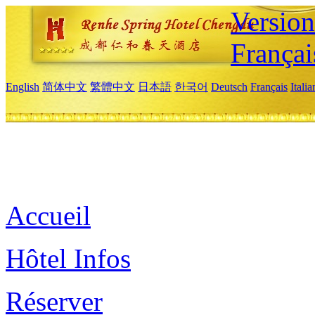
Versio
Françai
English
简体中文
繁體中文
日本語
한국어
Deutsch
Français
Itali
Accueil
Hôtel Infos
Réserver