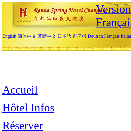
Versio
Françai
English
简体中文
繁體中文
日本語
한국어
Deutsch
Français
Itali
Accueil
Hôtel Infos
Réserver