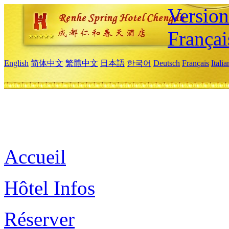
Versio
Françai
English
简体中文
繁體中文
日本語
한국어
Deutsch
Français
Itali
Accueil
Hôtel Infos
Réserver