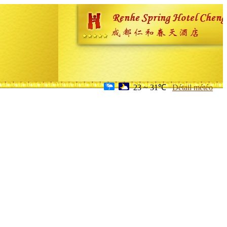
23 ~ 31℃
Détail météo