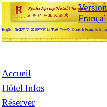
Versio
Françai
English
简体中文
繁體中文
日本語
한국어
Deutsch
Français
Itali
Accueil
Hôtel Infos
Réserver