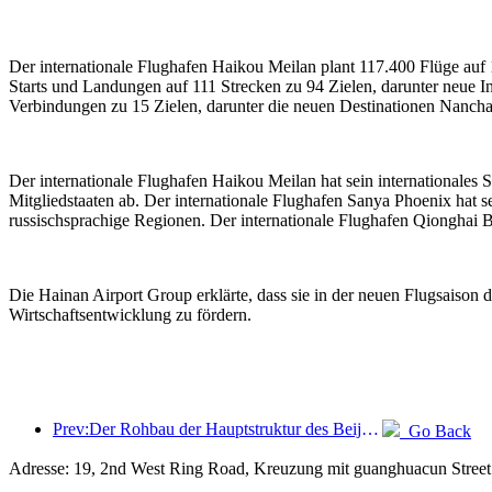
Der internationale Flughafen Haikou Meilan plant 117.400 Flüge auf 
Starts und Landungen auf 111 Strecken zu 94 Zielen, darunter neue 
Verbindungen zu 15 Zielen, darunter die neuen Destinationen Nancha
Der internationale Flughafen Haikou Meilan hat sein internationale
Mitgliedstaaten ab. Der internationale Flughafen Sanya Phoenix hat 
russischsprachige Regionen. Der internationale Flughafen Qionghai B
Die Hainan Airport Group erklärte, dass sie in der neuen Flugsaison 
Wirtschaftsentwicklung zu fördern.
Prev:Der Rohbau der Hauptstruktur des Beijing Haichang Ocean Park soll bis Ende des Jahres fertiggestellt sein; die Fertigstellung und Eröffnung werden für das Jahr 2027 erwartet.
Go Back
Adresse: 19, 2nd West Ring Road, Kreuzung mit guanghuacun Street