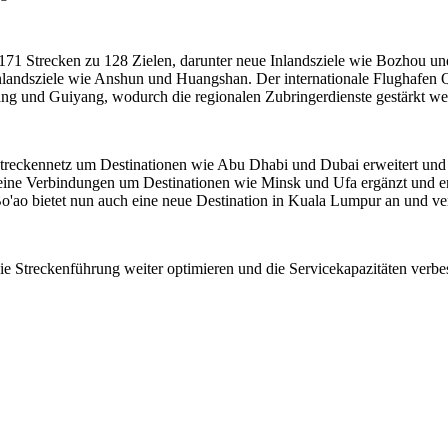
171 Strecken zu 128 Zielen, darunter neue Inlandsziele wie Bozhou un
Inlandsziele wie Anshun und Huangshan. Der internationale Flughafen 
ng und Guiyang, wodurch die regionalen Zubringerdienste gestärkt we
s Streckennetz um Destinationen wie Abu Dhabi und Dubai erweitert un
seine Verbindungen um Destinationen wie Minsk und Ufa ergänzt und er
o'ao bietet nun auch eine neue Destination in Kuala Lumpur an und ver
die Streckenführung weiter optimieren und die Servicekapazitäten verb