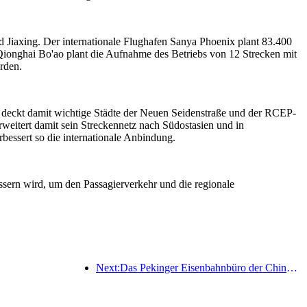
d Jiaxing. Der internationale Flughafen Sanya Phoenix plant 83.400
Qionghai Bo'ao plant die Aufnahme des Betriebs von 12 Strecken mit
rden.
d deckt damit wichtige Städte der Neuen Seidenstraße und der RCEP-
weitert damit sein Streckennetz nach Südostasien und in
bessert so die internationale Anbindung.
essern wird, um den Passagierverkehr und die regionale
Next:Das Pekinger Eisenbahnbüro der China Railway hat den Transportbetrieb anlässlich des Qingming-Festivals aufgenommen und rechnet mit 7,37 Millionen Fahrgästen.