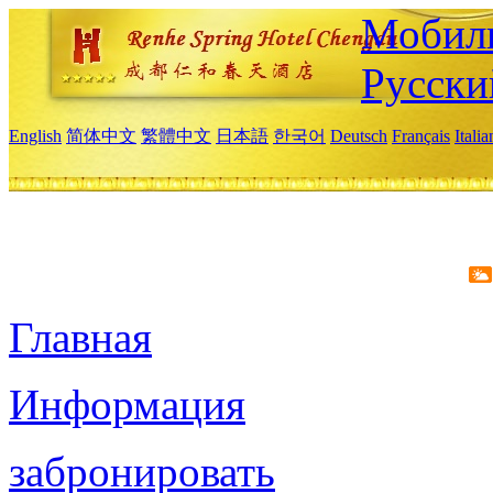
Мобиль
Русски
English
简体中文
繁體中文
日本語
한국어
Deutsch
Français
Itali
Главная
Информация
забронировать