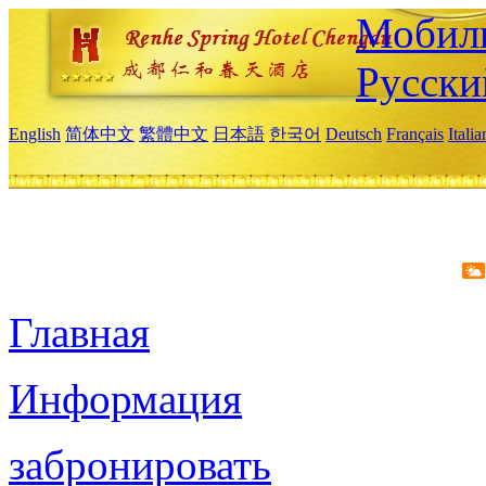
Мобиль
Русски
English
简体中文
繁體中文
日本語
한국어
Deutsch
Français
Itali
Главная
Информация
забронировать