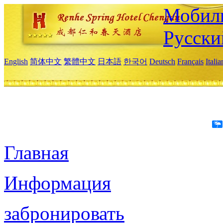
Мобиль
Русски
English
简体中文
繁體中文
日本語
한국어
Deutsch
Français
Itali
Главная
Информация
забронировать