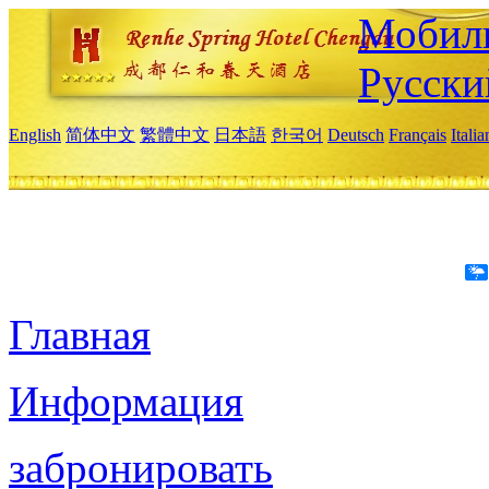
Мобиль
Русски
English
简体中文
繁體中文
日本語
한국어
Deutsch
Français
Itali
Главная
Информация
забронировать