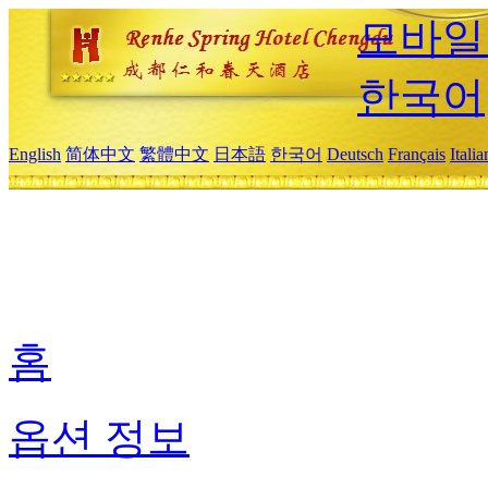
모바일
한국어
English
简体中文
繁體中文
日本語
한국어
Deutsch
Français
Itali
홈
옵션 정보