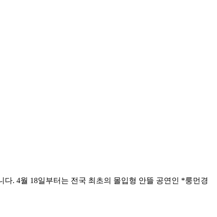
. 4월 18일부터는 전국 최초의 몰입형 안뜰 공연인 *룽먼경