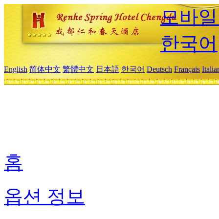
모바일
한국어
English
简体中文
繁體中文
日本語
한국어
Deutsch
Français
Itali
홈
옵션 정보