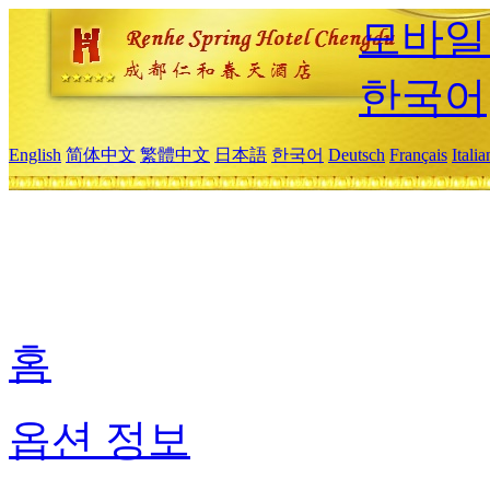
모바일
한국어
English
简体中文
繁體中文
日本語
한국어
Deutsch
Français
Itali
홈
옵션 정보