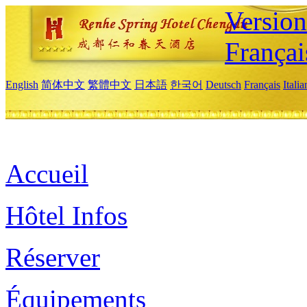
Versio
Françai
English
简体中文
繁體中文
日本語
한국어
Deutsch
Français
Itali
Accueil
Hôtel Infos
Réserver
Équipements