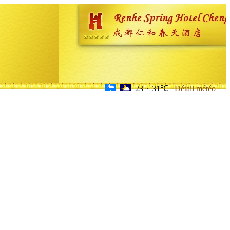
23 ~ 31℃
Détail météo