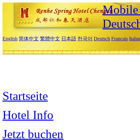
Mobile 
Deutsc
English
简体中文
繁體中文
日本語
한국어
Deutsch
Français
Itali
Startseite
Hotel Info
Jetzt buchen