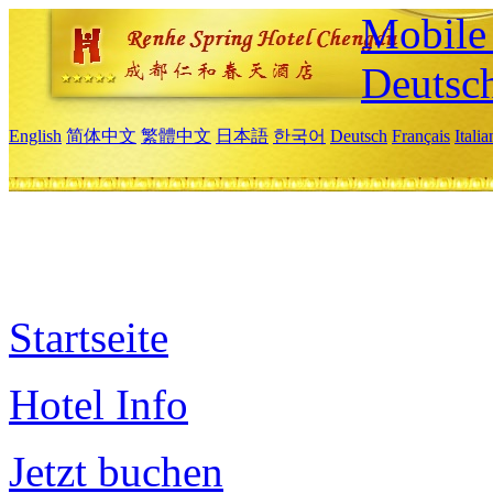
Mobile 
Deutsc
English
简体中文
繁體中文
日本語
한국어
Deutsch
Français
Itali
Startseite
Hotel Info
Jetzt buchen