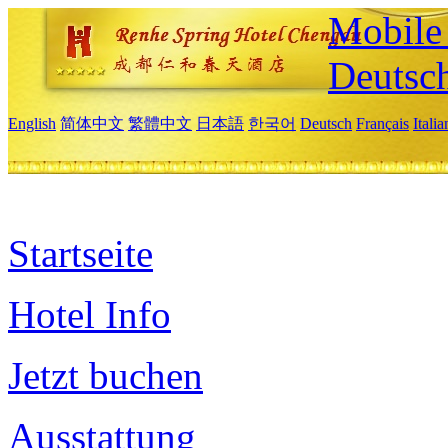
Mobile 
Deutsc
English
简体中文
繁體中文
日本語
한국어
Deutsch
Français
Itali
Startseite
Hotel Info
Jetzt buchen
Ausstattung