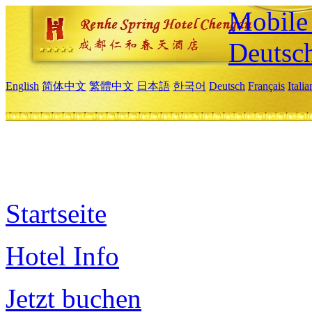
Mobile 
Deutsc
English
简体中文
繁體中文
日本語
한국어
Deutsch
Français
Itali
Startseite
Hotel Info
Jetzt buchen