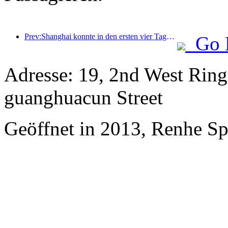
Prev:Shanghai konnte in den ersten vier Tagen des Mittherbstfestes und der Nationalfeiertage über 15,11 Millionen Besucher begrüßen, was einem Anstieg von über 20 % im Vergleich zum Vorjahr entspricht.
Go 
Adresse: 19, 2nd West Rin
guanghuacun Street
Geöffnet in 2013, Renhe S