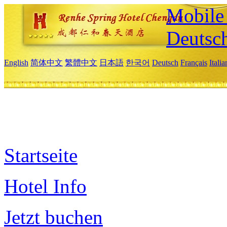
Mobile 
Deutsc
English
简体中文
繁體中文
日本語
한국어
Deutsch
Français
Itali
Startseite
Hotel Info
Jetzt buchen