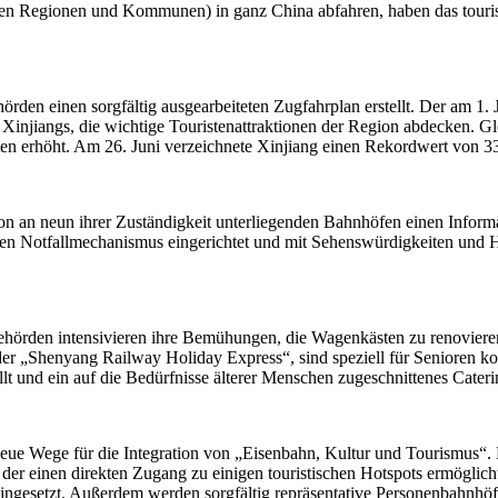
men Regionen und Kommunen) in ganz China abfahren, haben das touris
den einen sorgfältig ausgearbeiteten Zugfahrplan erstellt. Der am 1. Jul
Xinjiangs, die wichtige Touristenattraktionen der Region abdecken. Gl
ten erhöht. Am 26. Juni verzeichnete Xinjiang einen Rekordwert von 3
on an neun ihrer Zuständigkeit unterliegenden Bahnhöfen einen Infor
 einen Notfallmechanismus eingerichtet und mit Sehenswürdigkeiten und
hörden intensivieren ihre Bemühungen, die Wagenkästen zu renovieren 
der „Shenyang Railway Holiday Express“, sind speziell für Senioren 
llt und ein auf die Bedürfnisse älterer Menschen zugeschnittenes Cater
ue Wege für die Integration von „Eisenbahn, Kultur und Tourismus“.
 der einen direkten Zugang zu einigen touristischen Hotspots ermöglic
ingesetzt. Außerdem werden sorgfältig repräsentative Personenbahnhöfe