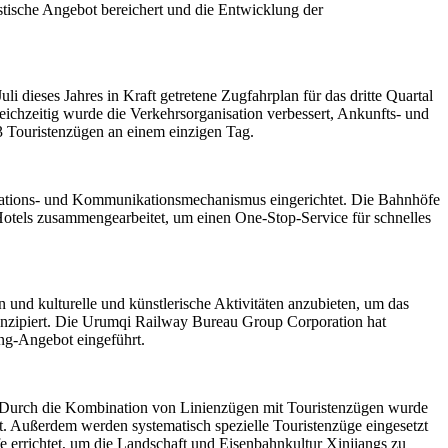
tische Angebot bereichert und die Entwicklung der
i dieses Jahres in Kraft getretene Zugfahrplan für das dritte Quartal
eichzeitig wurde die Verkehrsorganisation verbessert, Ankunfts- und
3 Touristenzügen an einem einzigen Tag.
mations- und Kommunikationsmechanismus eingerichtet. Die Bahnhöfe
 Hotels zusammengearbeitet, um einen One-Stop-Service für schnelles
und kulturelle und künstlerische Aktivitäten anzubieten, um das
konzipiert. Die Urumqi Railway Bureau Group Corporation hat
ing-Angebot eingeführt.
 Durch die Kombination von Linienzügen mit Touristenzügen wurde
ht. Außerdem werden systematisch spezielle Touristenzüge eingesetzt
 errichtet, um die Landschaft und Eisenbahnkultur Xinjiangs zu