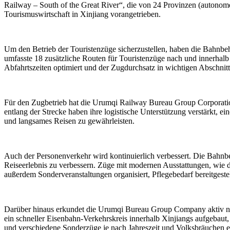
Railway – South of the Great River“, die von 24 Provinzen (autono
Tourismuswirtschaft in Xinjiang vorangetrieben.
Um den Betrieb der Touristenzüge sicherzustellen, haben die Bahnbehör
umfasste 18 zusätzliche Routen für Touristenzüge nach und innerhalb 
Abfahrtszeiten optimiert und der Zugdurchsatz in wichtigen Abschnit
Für den Zugbetrieb hat die Urumqi Railway Bureau Group Corporati
entlang der Strecke haben ihre logistische Unterstützung verstärkt,
und langsames Reisen zu gewährleisten.
Auch der Personenverkehr wird kontinuierlich verbessert. Die Bahnbe
Reiseerlebnis zu verbessern. Züge mit modernen Ausstattungen, wie 
außerdem Sonderveranstaltungen organisiert, Pflegebedarf bereitgeste
Darüber hinaus erkundet die Urumqi Bureau Group Company aktiv ne
ein schneller Eisenbahn-Verkehrskreis innerhalb Xinjiangs aufgebaut,
und verschiedene Sonderzüge je nach Jahreszeit und Volksbräuchen e