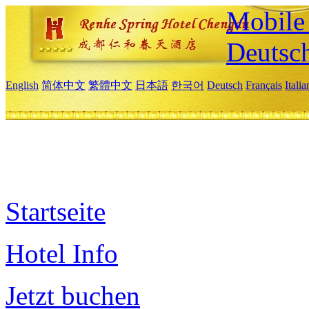
Mobile 
Deutsc
English
简体中文
繁體中文
日本語
한국어
Deutsch
Français
Itali
Startseite
Hotel Info
Jetzt buchen