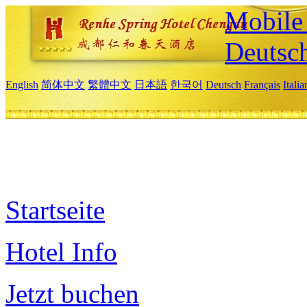
Mobile 
Deutsc
English
简体中文
繁體中文
日本語
한국어
Deutsch
Français
Itali
Startseite
Hotel Info
Jetzt buchen