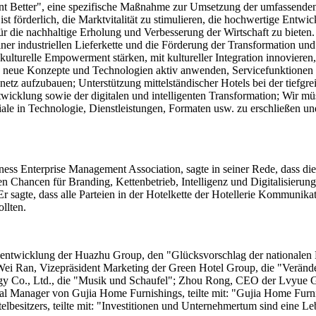
t Better", eine spezifische Maßnahme zur Umsetzung der umfassenden 
 förderlich, die Marktvitalität zu stimulieren, die hochwertige Entwic
r die nachhaltige Erholung und Verbesserung der Wirtschaft zu bieten.
er industriellen Lieferkette und die Förderung der Transformation und
kulturelle Empowerment stärken, mit kultureller Integration innovieren,
 neue Konzepte und Technologien aktiv anwenden, Servicefunktionen er
netz aufzubauen; Unterstützung mittelständischer Hotels bei der tiefgr
cklung sowie der digitalen und intelligenten Transformation; Wir müss
le in Technologie, Dienstleistungen, Formaten usw. zu erschließen und 
ess Enterprise Management Association, sagte in seiner Rede, dass die
lten Chancen für Branding, Kettenbetrieb, Intelligenz und Digitalisi
 sagte, dass alle Parteien in der Hotelkette der Hotellerie Kommunik
llten.
enentwicklung der Huazhu Group, den "Glücksvorschlag der national
", Wei Ran, Vizepräsident Marketing der Green Hotel Group, die "Verä
y Co., Ltd., die "Musik und Schaufel"; Zhou Rong, CEO der Lvyue Gr
Manager von Gujia Home Furnishings, teilte mit: "Gujia Home Furnishi
lbesitzers, teilte mit: "Investitionen und Unternehmertum sind eine L