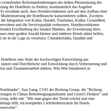
vertiefenden Reformanforderungen der dritten Plenarsitzung des
klung der Hotellerie zu fördern, kontinuierlich das Angebot
 Er erwähnte auch, dass Hotelinvestitionen sich auf den Aufbau einer
 Modernisierung der Hotelbranche konzentrieren sollten. Zweitens
 die Integration von Kultur, Handel, Tourismus, Kultur, Gesundheit,
weitern und die Servicequalität verbessern. Hotelinvestitionen
eifenden Erschließung des lokalen Marktes, der Erweiterung ihres
en einer großen Anzahl kleiner und mittlerer Hotels dabei helfen,
sie in die Lage zu versetzen, Charakteristika, Qualität und
 Hotellerie eine Stufe der hochwertigen Entwicklung aus
erung nutzen und Durchbrüche und Entwicklung durch Verbesserung und
ation und Zusammenarbeit stärken, Win-Win-Situationen in
en Hotelmarke", Sun Gang, COO der Richeng Group, die "Richeng
nderungen in Chinas Beherbergungsindustrie und Green's Denken" und
oup, teilte mit: "Wie man gegen den Trend wächst und eine
ngs hilft, ein komplettes Lieferkettensystem für Hotels
ebensweise".