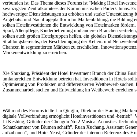
verbunden ist. Das Thema dieses Forums ist "Making Hotel Investmen
zwanzigsten Zentralkomitees der Kommunistischen Partei Chinas. Es ist
hochwertiger Dienstleistungen zu erhöhen und starke Unterstützung fü
Angebots- und Nachfrageplattform für Markenbildung, die Bildung ein
sollten Hotelinvestitionen die Entwicklung von Hotelmarken fördern, 
Sport, Altenpflege, Kinderbetreuung und anderen Branchen vertiefen,
sollten auch großen Hotelgruppen helfen, ein globales Dienstleistungs
Strahlungsbereichs, der Beschleunigung der Ketten- und Netzwerkentwi
Chancen in segmentierten Märkten zu erschließen, Innovationspotenzia
Markenentwicklung zu erreichen.
Xie Shuxiang, Präsident der Hotel Investment Branch der China Busin
umfangreichen Entwicklung betreten hat. Investitionen in Hotels sol
Optimierung von Produkten und differenzierten Wettbewerb suchen. Er
Zusammenarbeit suchen und Entwicklung im Wettbewerb erreichen so
Während des Forums teilte Liu Qingjin, Direktor der Hanting Mark
digitale Vollverbindung ermöglicht Hotelinvestitionen und -betrieb
Li Keshing, Gründer der Chengdu No.2 Musical Acoustics Technolog
Schatzkammer von Blumen schafft", Ruan Xuchang, Assistant General 
aufzubauen", und Hotel Yeast, Gründer der internen Referenz des Hote